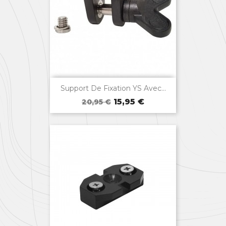

Aperçu rapide
Support De Fixation YS Avec...
Prix
Prix
15,95 €
20,95 €
de
base