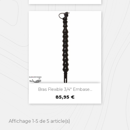

Aperçu rapide
Bras Flexible 3/4" Embase...
Prix
85,95 €
Affichage 1-5 de 5 article(s)