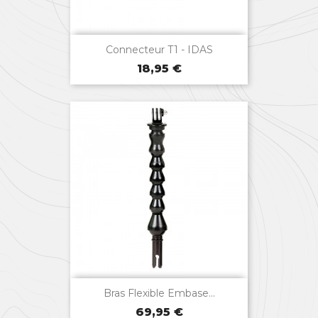

Aperçu rapide
Connecteur T1 - IDAS
Prix
18,95 €

Aperçu rapide
Bras Flexible Embase...
Prix
69,95 €