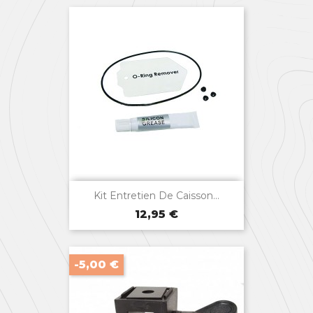

Aperçu rapide
Kit Entretien De Caisson...
Prix
12,95 €
-5,00 €