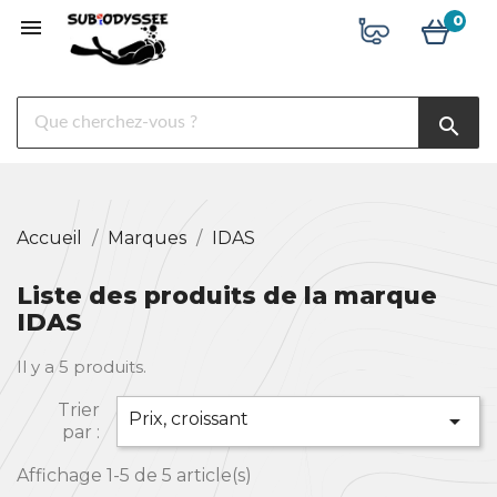
0

search
Accueil
Marques
IDAS
Le
magasin
Liste des produits de la marque
Nos
IDAS
services
Il y a 5 produits.
Librairie
Trier
Prix, croissant

Liens
par :
utiles
Affichage 1-5 de 5 article(s)