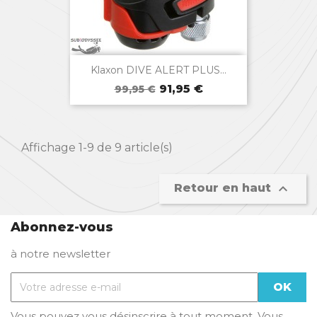

Aperçu rapide
Klaxon DIVE ALERT PLUS...
Prix
Prix
91,95 €
99,95 €
de
base
Affichage 1-9 de 9 article(s)

Retour en haut
Abonnez-vous
à notre newsletter
Vous pouvez vous désinscrire à tout moment. Vous