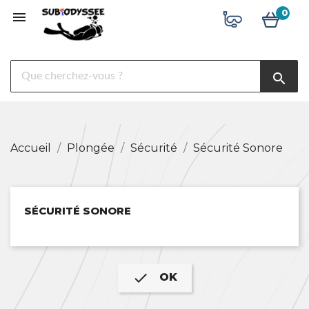
0

search
Accueil
Plongée
Sécurité
Sécurité Sonore
Le
magasin
Nos
services
SÉCURITÉ SONORE
Librairie
Liens
utiles

OK