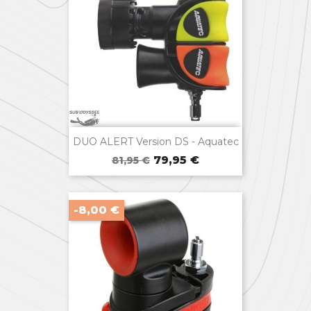

Aperçu rapide
DUO ALERT Version DS - Aquatec
Prix
Prix
79,95 €
81,95 €
de
base
-8,00 €