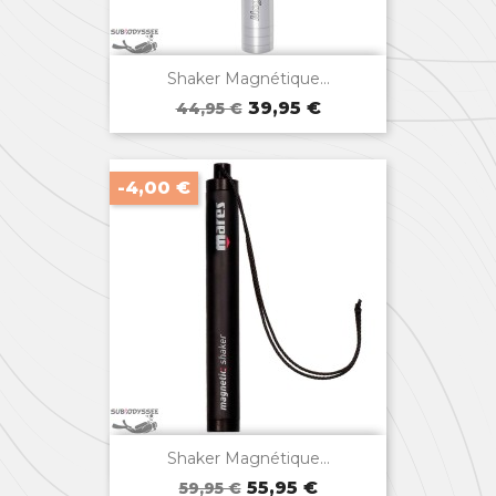

Aperçu rapide
Shaker Magnétique...
Prix
Prix
39,95 €
44,95 €
de
base
-4,00 €

Aperçu rapide
Shaker Magnétique...
Prix
Prix
55,95 €
59,95 €