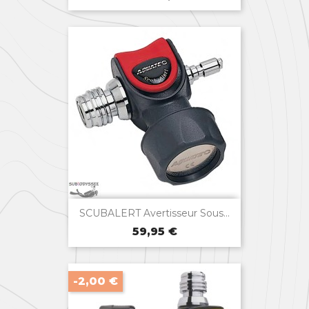
de
base

Aperçu rapide
SCUBALERT Avertisseur Sous...
Prix
59,95 €
-2,00 €