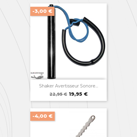
-3,00 €

Aperçu rapide
Shaker Avertisseur Sonore...
Prix
Prix
19,95 €
22,95 €
de
base
-4,00 €