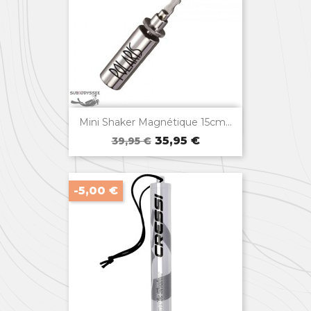

Aperçu rapide
Mini Shaker Magnétique 15cm...
Prix
Prix
35,95 €
39,95 €
de
base
-5,00 €