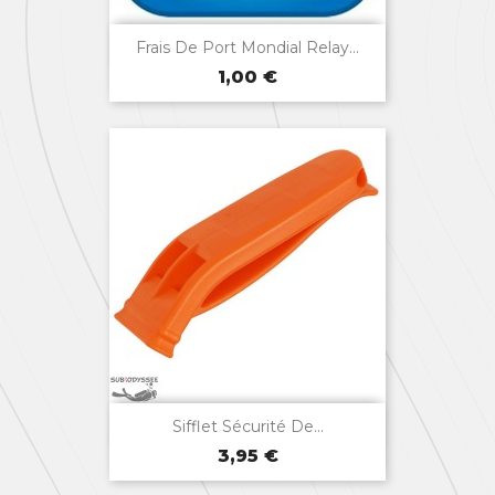

Aperçu rapide
Frais De Port Mondial Relay...
Prix
1,00 €

Aperçu rapide
Sifflet Sécurité De...
Prix
3,95 €