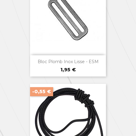

Aperçu rapide
Bloc Plomb Inox Lisse - ESM
Prix
1,95 €
-0,55 €