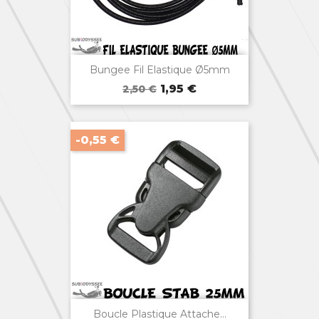

Aperçu rapide
Bungee Fil Elastique Ø5mm
Prix
Prix
1,95 €
2,50 €
de
base
-0,55 €

Aperçu rapide
Boucle Plastique Attache...