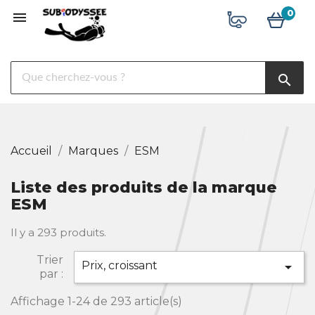
0

search
Accueil
Marques
ESM
Le
magasin
Liste des produits de la marque
Nos
ESM
services
Il y a 293 produits.
Librairie
Trier
Prix, croissant

Liens
par :
utiles
Affichage 1-24 de 293 article(s)