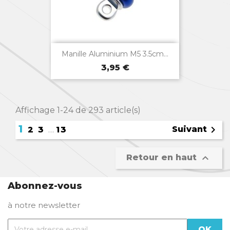

Aperçu rapide
Manille Aluminium M5 3.5cm...
Prix
Bleu
Jaune
Rouge
Vert
Violet
3,95 €
Affichage 1-24 de 293 article(s)
1

Suivant
2
3
…
13

Retour en haut
Abonnez-vous
à notre newsletter