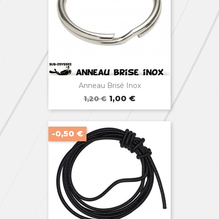

Aperçu rapide
Anneau Brisé Inox
Prix
Prix
1,00 €
1,20 €
de
base
-0,50 €