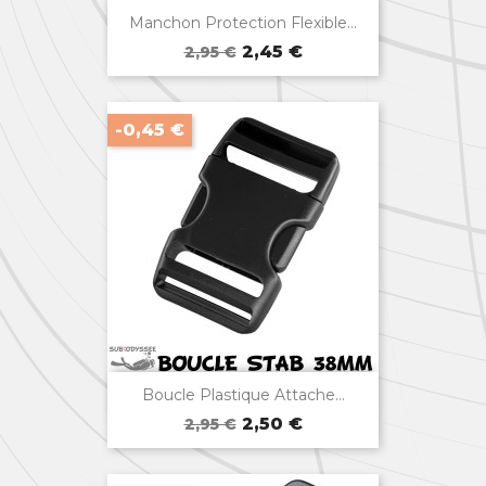

Aperçu rapide
Manchon Protection Flexible...
Prix
Prix
Bleu
Jaune
Noir
Rouge
Vert
2,45 €
2,95 €
de
base
-0,45 €

Aperçu rapide
Boucle Plastique Attache...
Prix
Prix
2,50 €
2,95 €
de
base