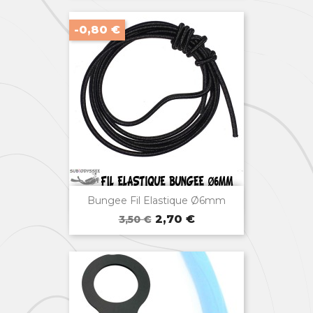
base
-0,80 €

Aperçu rapide
Bungee Fil Elastique Ø6mm
Prix
Prix
2,70 €
3,50 €
de
base