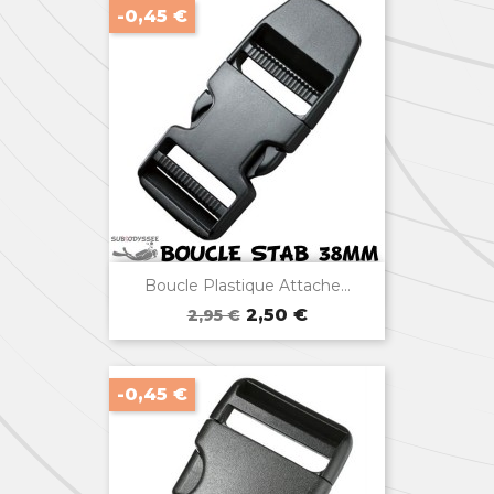
-0,45 €

Aperçu rapide
Boucle Plastique Attache...
Prix
Prix
2,50 €
2,95 €
de
base
-0,45 €