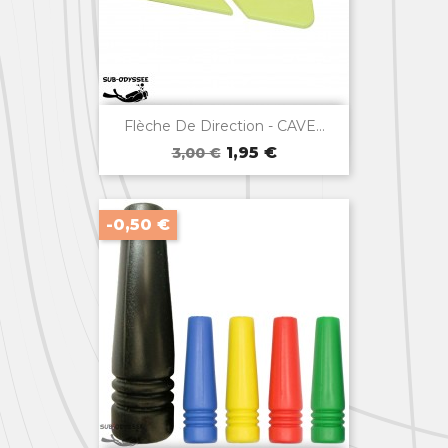

Aperçu rapide
Flèche De Direction - CAVE...
Prix
Prix
Jaune
Luminescent
Orange
1,95 €
3,00 €
de
base
-0,50 €