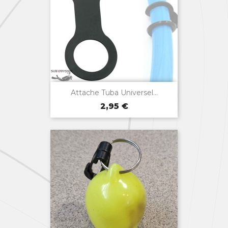

Aperçu rapide
Attache Tuba Universel...
Prix
Noir
2,95 €