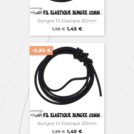

Aperçu rapide
Bungee Fil Elastique Ø2mm
Prix
Prix
1,45 €
1,95 €
de
base
-0,50 €

Aperçu rapide
Bungee Fil Elastique Ø3mm
Prix
Prix
1,45 €
1,95 €