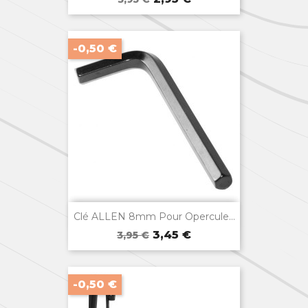
+3
de
base
-0,50 €

Aperçu rapide
Clé ALLEN 8mm Pour Opercule...
Prix
Prix
3,45 €
3,95 €
de
base
-0,50 €