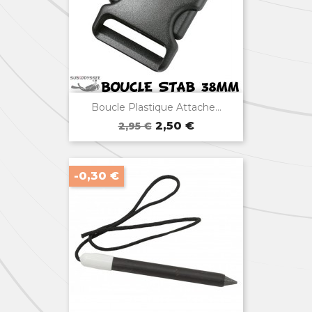

Aperçu rapide
Boucle Plastique Attache...
Prix
Prix
2,50 €
2,95 €
de
base
-0,30 €