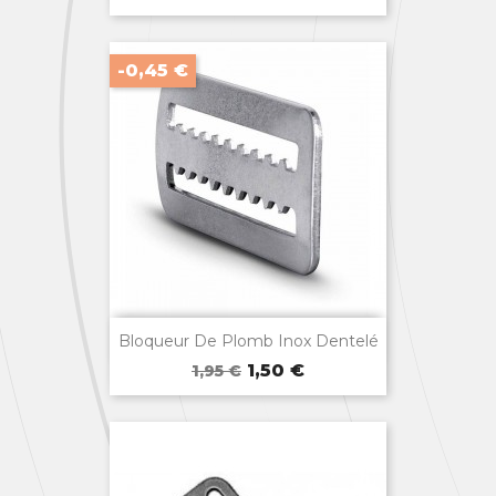
de
base
-0,45 €

Aperçu rapide
Bloqueur De Plomb Inox Dentelé
Prix
Prix
1,50 €
1,95 €
de
base