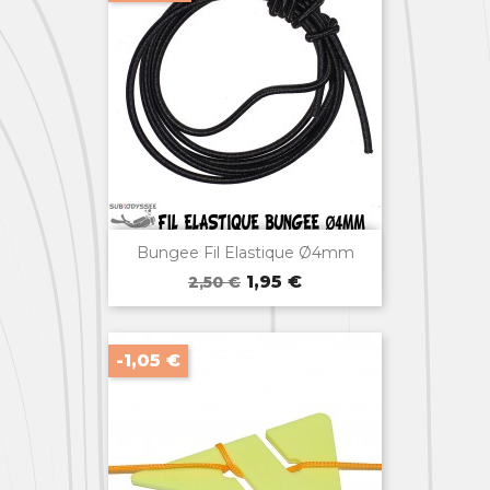

Aperçu rapide
Bungee Fil Elastique Ø4mm
Prix
Prix
1,95 €
2,50 €
de
base
-1,05 €