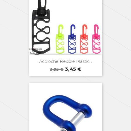

Aperçu rapide
Accroche Flexible Plastic...
Prix
Prix
Bleu
Jaune
Noir
Rose
Orange
3,45 €
3,95 €
de
base