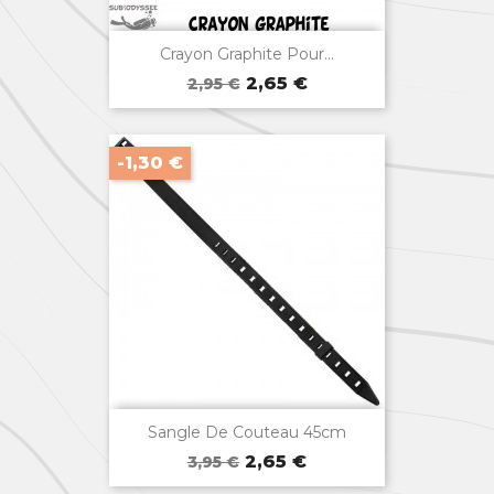

Aperçu rapide
Crayon Graphite Pour...
Prix
Prix
2,65 €
2,95 €
de
base
-1,30 €

Aperçu rapide
Sangle De Couteau 45cm
Prix
Prix
2,65 €
3,95 €
de